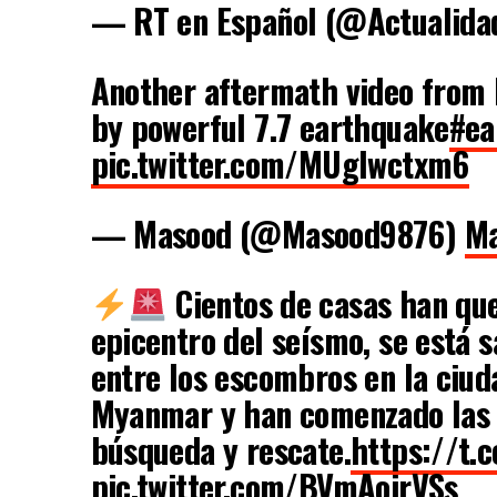
— RT en Español (@Actualid
Another aftermath video from M
by powerful 7.7 earthquake
#ea
pic.twitter.com/MUgIwctxm6
— Masood (@Masood9876)
Ma
Cientos de casas han que
epicentro del seísmo, se está 
entre los escombros en la ciu
Myanmar y han comenzado las 
búsqueda y rescate.
https://t.
pic.twitter.com/BVmAoirVSs