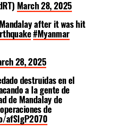
adRT)
March 28, 2025
andalay after it was hit
rthquake
#Myanmar
rch 28, 2025
dado destruidas en el
sacando a la gente de
dad de Mandalay de
operaciones de
co/afSIgP2070