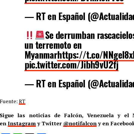
— RT en Español (@Actualid
Se derrumban rascacielo
un terremoto en
Myanmar
https://t.co/NNgel8
pic.twitter.com/Jibh9vU2fj
— RT en Español (@Actualid
Fuente:
RT
Sigue las noticias de Falcón, Venezuela y e
en
Instagram
y Twitter
@notifalcon
y en Facebook