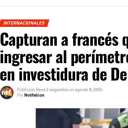
INTERNACIONALES
Capturan a francés 
ingresar al perímetr
en investidura de De 
Publicado
Hace 2 segundos
on
agosto 8, 2026
Por
Notifalcon