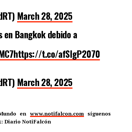
adRT)
March 28, 2025
s en Bangkok debido a
xMC7
https://t.co/afSIgP2070
adRT)
March 28, 2025
l Mundo en
www.notifalcon.com
síguenos
: Diario NotiFalcón