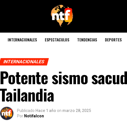
INTERNACIONALES
ESPECTACULOS
TENDENCIAS
DEPORTES
INTERNACIONALES
Potente sismo sacu
Tailandia
Publicado
Hace 1 año
on
marzo 28, 2025
Por
Notifalcon