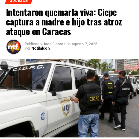
SUCESOS
Intentaron quemarla viva: Cicpc
captura a madre e hijo tras atroz
ataque en Caracas
Publicado
Hace 9 horas
on
agosto 7, 2026
Por
Notifalcon