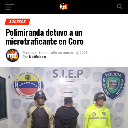
SUCESOS
Polimiranda detuvo a un
microtraficante en Coro
Publicado
Hace 1 año
on
marzo 13, 2025
Por
Notifalcon