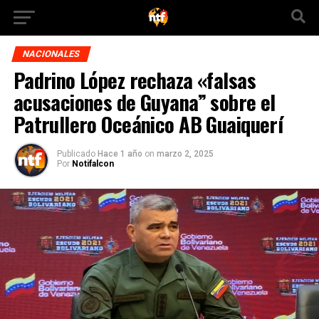
NACIONALES
Padrino López rechaza «falsas
acusaciones de Guyana” sobre el
Patrullero Oceánico AB Guaiquerí
Publicado
Hace 1 año
on
marzo 2, 2025
Por
Notifalcon