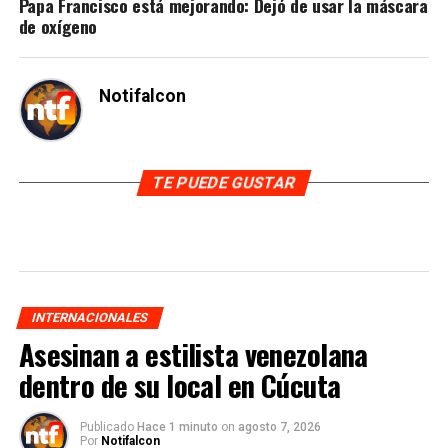
Papa Francisco está mejorando: Dejó de usar la máscara
de oxígeno
Notifalcon
TE PUEDE GUSTAR
INTERNACIONALES
Asesinan a estilista venezolana
dentro de su local en Cúcuta
Publicado
Hace 1 minuto
on
agosto 7, 2026
Por
Notifalcon