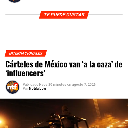
TE PUEDE GUSTAR
INTERNACIONALES
Cárteles de México van ‘a la caza’ de
‘influencers’
Publicado
Hace 20 minutos
on
agosto 7, 2026
Por
Notifalcon