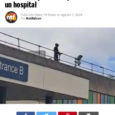
un hospital
Publicado
Hace 15 horas
on
agosto 7, 2026
Por
Notifalcon