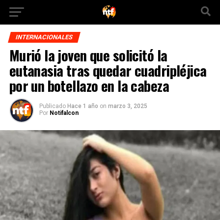
INTERNACIONALES
Murió la joven que solicitó la
eutanasia tras quedar cuadripléjica
por un botellazo en la cabeza
Publicado
Hace 1 año
on
marzo 3, 2025
Por
Notifalcon