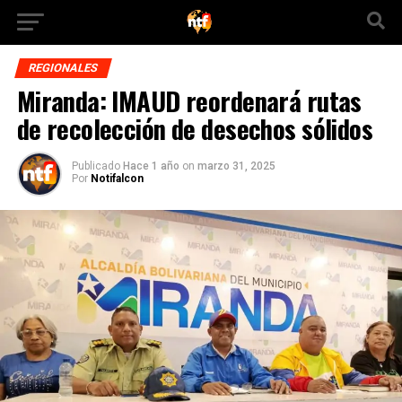
REGIONALES
Miranda: IMAUD reordenará rutas
de recolección de desechos sólidos
Publicado
Hace 1 año
on
marzo 31, 2025
Por
Notifalcon