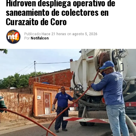
Hidroven despliega operativo de
saneamiento de colectores en
Curazaito de Coro
Publicado
Hace 21 horas
on
agosto 5, 2026
Por
Notifalcon