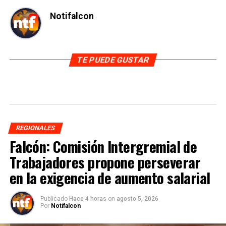
Notifalcon
TE PUEDE GUSTAR
REGIONALES
Falcón: Comisión Intergremial de
Trabajadores propone perseverar
en la exigencia de aumento salarial
Publicado
Hace 4 horas
on
agosto 5, 2026
Por
Notifalcon