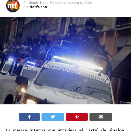
Publicado
Hace 6 horas
on
agosto 6, 2026
Por
Notifalcon
La guerra interna que atraviesa el Cártel de Sinaloa,