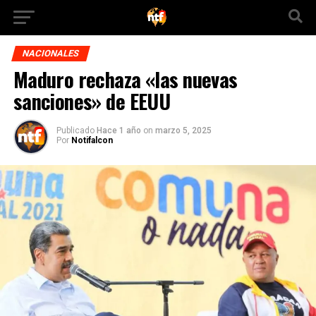
NACIONALES
Maduro rechaza «las nuevas
sanciones» de EEUU
Publicado
Hace 1 año
on
marzo 5, 2025
Por
Notifalcon