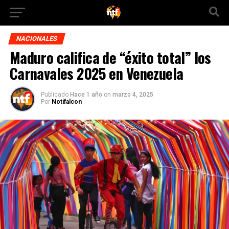
NACIONALES
Maduro califica de “éxito total” los
Carnavales 2025 en Venezuela
Publicado
Hace 1 año
on
marzo 4, 2025
Por
Notifalcon