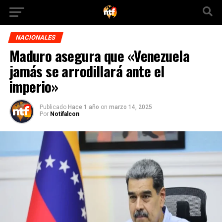
NACIONALES
Maduro asegura que «Venezuela
jamás se arrodillará ante el
imperio»
Publicado
Hace 1 año
on
marzo 14, 2025
Por
Notifalcon