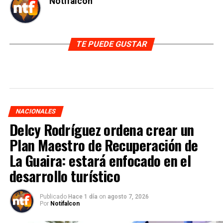
Notifalcon
TE PUEDE GUSTAR
NACIONALES
Delcy Rodríguez ordena crear un
Plan Maestro de Recuperación de
La Guaira: estará enfocado en el
desarrollo turístico
Publicado
Hace 1 día
on
agosto 7, 2026
Por
Notifalcon