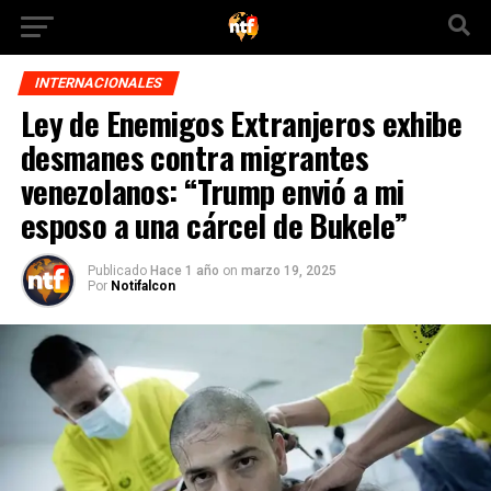
INTERNACIONALES
Ley de Enemigos Extranjeros exhibe
desmanes contra migrantes
venezolanos: “Trump envió a mi
esposo a una cárcel de Bukele”
Publicado
Hace 1 año
on
marzo 19, 2025
Por
Notifalcon