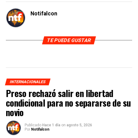
Notifalcon
TE PUEDE GUSTAR
INTERNACIONALES
Preso rechazó salir en libertad
condicional para no separarse de su
novio
Publicado
Hace 1 día
on
agosto 5, 2026
Por
Notifalcon