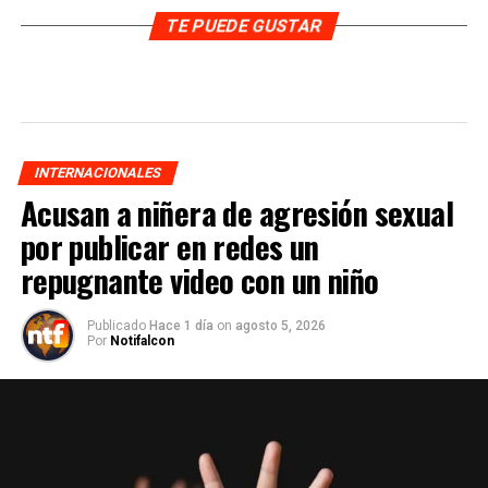
TE PUEDE GUSTAR
INTERNACIONALES
Acusan a niñera de agresión sexual
por publicar en redes un
repugnante video con un niño
Publicado
Hace 1 día
on
agosto 5, 2026
Por
Notifalcon