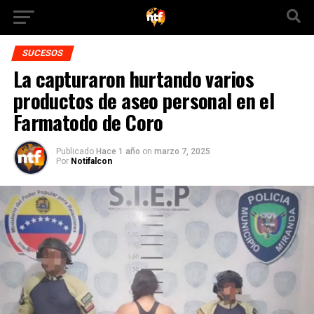
SUCESOS
La capturaron hurtando varios
productos de aseo personal en el
Farmatodo de Coro
Publicado
Hace 1 año
on
marzo 7, 2025
Por
Notifalcon