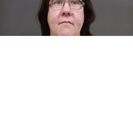
Una exmaestra de educación especial del estado de
Kansas fue acusada en dos condados por una serie de
delitos, entre ellos abuso sexual contra un adolescente
de 15 años, reportó la cadena local WIBW. La mujer,
identificada como Cristen Bahr, de 45 años, ya no trabaja