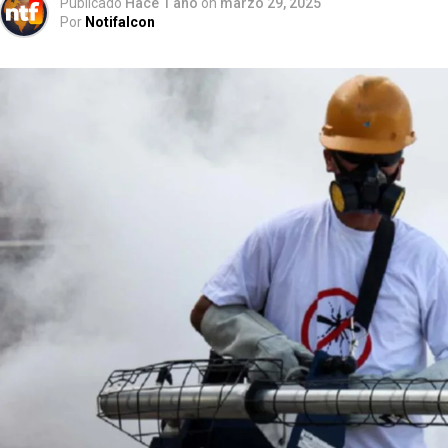
Publicado
Hace 1 año
on
marzo 29, 2025
Por
Notifalcon