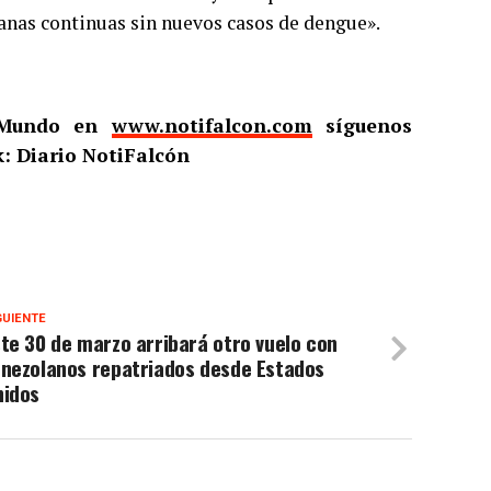
anas continuas sin nuevos casos de dengue».
l Mundo en
www.notifalcon.com
síguenos
: Diario NotiFalcón
GUIENTE
te 30 de marzo arribará otro vuelo con
enezolanos repatriados desde Estados
nidos