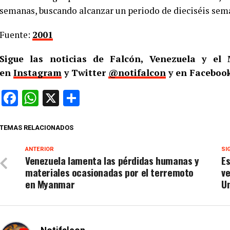
semanas, buscando alcanzar un periodo de dieciséis sem
Fuente:
2001
Sigue las noticias de Falcón, Venezuela y e
en
Instagram
y Twitter
@notifalcon
y en Facebook
Facebook
WhatsApp
X
Compartir
TEMAS RELACIONADOS
ANTERIOR
SI
Venezuela lamenta las pérdidas humanas y
Es
materiales ocasionadas por el terremoto
v
en Myanmar
U