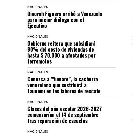
NACIONALES
Dinorah Figuera arribó a Venezuela
para iniciar diálogo con el
Ejecutivo
NACIONALES
Gobierno reitera que subsidiará
80% del costo de viviendas de
hasta $ 70.000 a afectados por
terremotos
NACIONALES
Conozca a "Yumare", la cachorra
venezolana que sustituirá a
Tsunami en las labores de rescate
NACIONALES
Clases del año escolar 2026-2027
comenzarían el 14 de septiembre
tras reparación de escuelas
NACIONALES