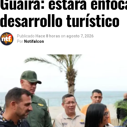
Guaira: estará enfoc
desarrollo turístico
Publicado
Hace 8 horas
on
agosto 7, 2026
Por
Notifalcon