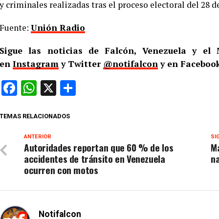
y criminales realizadas tras el proceso electoral del 28 d
Fuente:
Unión Radio
Sigue las noticias de Falcón, Venezuela y e
en
Instagram
y Twitter
@notifalcon
y en Facebook
Facebook
WhatsApp
X
Compartir
TEMAS RELACIONADOS
ANTERIOR
SI
Autoridades reportan que 60 % de los
Ma
accidentes de tránsito en Venezuela
na
ocurren con motos
Notifalcon