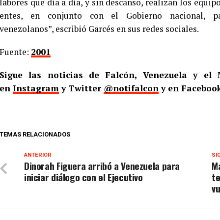
labores que día a día, y sin descanso, realizan los equip
entes, en conjunto con el Gobierno nacional, p
venezolanos”, escribió Garcés en sus redes sociales.
Fuente:
2001
Sigue las noticias de Falcón, Venezuela y e
en
Instagram
y Twitter
@notifalcon
y en Faceboo
TEMAS RELACIONADOS
ANTERIOR
SI
Dinorah Figuera arribó a Venezuela para
Ma
iniciar diálogo con el Ejecutivo
t
vu