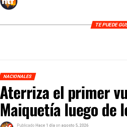
TE PUEDE G
NACIONALES
Aterriza el primer v
Maiquetía luego de 
Publicado
Hace 1 día
on
agosto 5, 2026