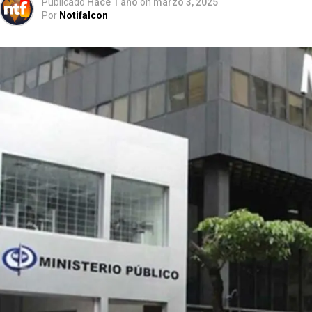
Publicado
Hace 1 año
on
marzo 3, 2025
Por
Notifalcon