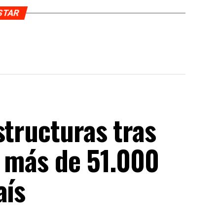
USTAR
structuras tras
n más de 51.000
aís