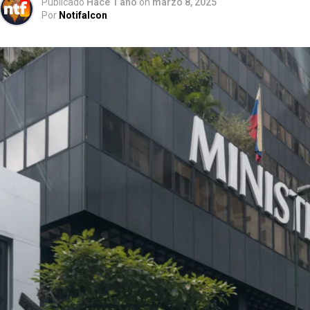
Publicado
Hace 1 año
on
marzo 8, 2025
Por
Notifalcon