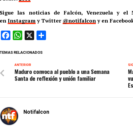
Sigue las noticias de Falcón, Venezuela y e
en
Instagram
y Twitter
@notifalcon
y en Facebook
Facebook
WhatsApp
X
Compartir
TEMAS RELACIONADOS
ANTERIOR
SI
Maduro convoca al pueblo a una Semana
Ma
Santa de reflexión y unión familiar
vu
E
Notifalcon