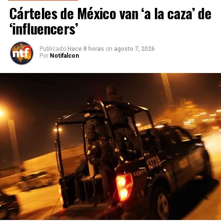
Cárteles de México van ‘a la caza’ de
‘influencers’
Publicado
Hace 8 horas
on
agosto 7, 2026
Por
Notifalcon