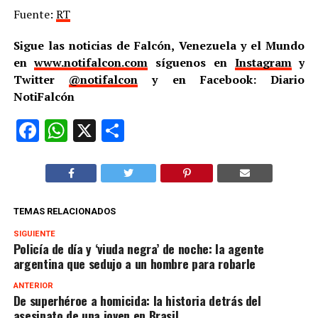
Fuente:
RT
Sigue las noticias de Falcón, Venezuela y el Mundo
en
www.notifalcon.com
síguenos en
Instagram
y
Twitter
@notifalcon
y en Facebook: Diario
NotiFalcón
Facebook
WhatsApp
X
Compartir
TEMAS RELACIONADOS
SIGUIENTE
Policía de día y ‘viuda negra’ de noche: la agente
argentina que sedujo a un hombre para robarle
ANTERIOR
De superhéroe a homicida: la historia detrás del
asesinato de una joven en Brasil