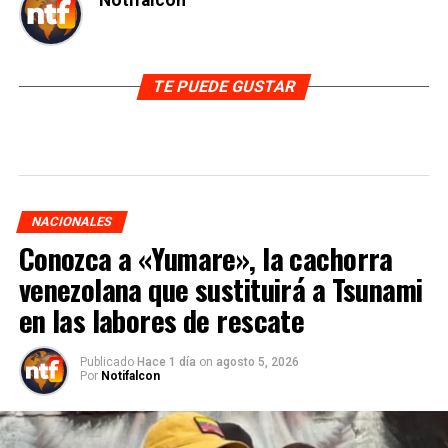
TE PUEDE GUSTAR
NACIONALES
Conozca a «Yumare», la cachorra
venezolana que sustituirá a Tsunami
en las labores de rescate
Publicado
Hace 1 día
on
agosto 5, 2026
Por
Notifalcon