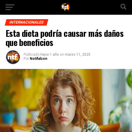
INTERNACIONALES
Esta dieta podría causar más daños
que beneficios
Publicado
Hace 1 año
on
marzo 11, 2025
Por
Notifalcon