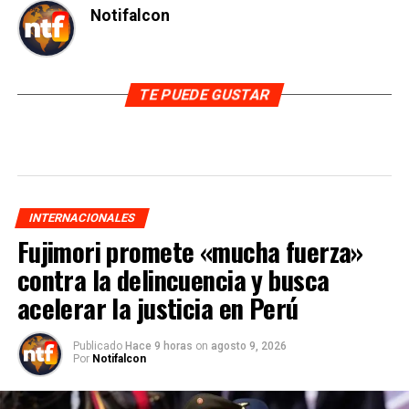
Notifalcon
TE PUEDE GUSTAR
INTERNACIONALES
Fujimori promete «mucha fuerza»
contra la delincuencia y busca
acelerar la justicia en Perú
Publicado
Hace 9 horas
on
agosto 9, 2026
Por
Notifalcon