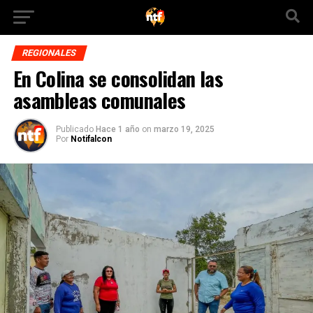
REGIONALES
En Colina se consolidan las
asambleas comunales
Publicado
Hace 1 año
on
marzo 19, 2025
Por
Notifalcon