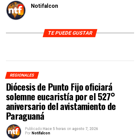
Notifalcon
TE PUEDE GUSTAR
REGIONALES
Diócesis de Punto Fijo oficiará
solemne eucaristía por el 527°
aniversario del avistamiento de
Paraguaná
Publicado
Hace 5 horas
on
agosto 7, 2026
Por
Notifalcon