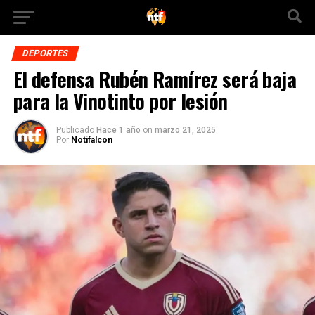
DEPORTES
El defensa Rubén Ramírez será baja
para la Vinotinto por lesión
Publicado
Hace 1 año
on
marzo 21, 2025
Por
Notifalcon