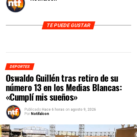
TE PUEDE GUSTAR
DEPORTES
Oswaldo Guillén tras retiro de su
número 13 en los Medias Blancas:
«Cumplí mis sueños»
Publicado
Hace 6 horas
on
agosto 9, 2026
Por
Notifalcon