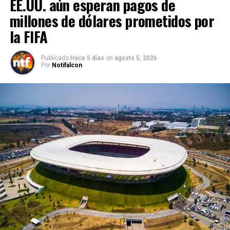
EE.UU. aún esperan pagos de
millones de dólares prometidos por
la FIFA
Publicado
Hace 5 días
on
agosto 5, 2026
Por
Notifalcon