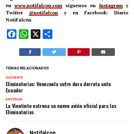
en
www.notifalcon.com
síguenos en
Instagram
y
Twitter
@notifalcon
y en Facebook: Diario
NotiFalcón
Facebook
WhatsApp
X
Compartir
TEMAS RELACIONADOS
SIGUIENTE
Eliminatorias: Venezuela sufre dura derrota ante
Ecuador
ANTERIOR
La Vinotinto estrena su nuevo avión oficial para las
Eliminatorias
Notifalcon