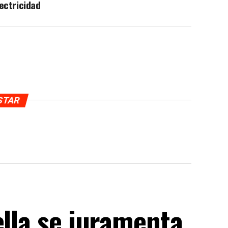
ectricidad
USTAR
ella se juramenta