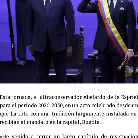
Esta jornada, el ultraconservador Abelardo de la Espr
para el período 2026-2030, en un acto celebrado desde un 
que ha roto con una tradición largamente instalada en
recibían el mandato en la capital, Bogotá.
«He venido a cerrar un largo capítulo de resignación