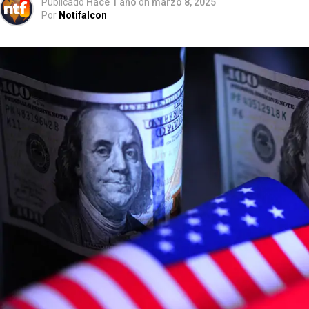
Publicado
Hace 1 año
on
marzo 8, 2025
Por
Notifalcon