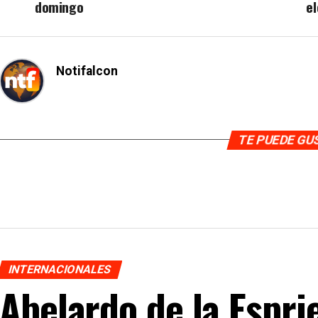
domingo
el
Notifalcon
TE PUEDE G
INTERNACIONALES
Abelardo de la Espri