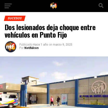
SUCESOS
Dos lesionados deja choque entre
vehículos en Punto Fijo
Publicado
Hace 1 año
on
marzo 9, 2025
Por
Notifalcon