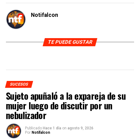
Notifalcon
TE PUEDE GUSTAR
SUCESOS
Sujeto apuñaló a la expareja de su
mujer luego de discutir por un
nebulizador
Publicado
Hace 1 día
on
agosto 9, 2026
Por
Notifalcon