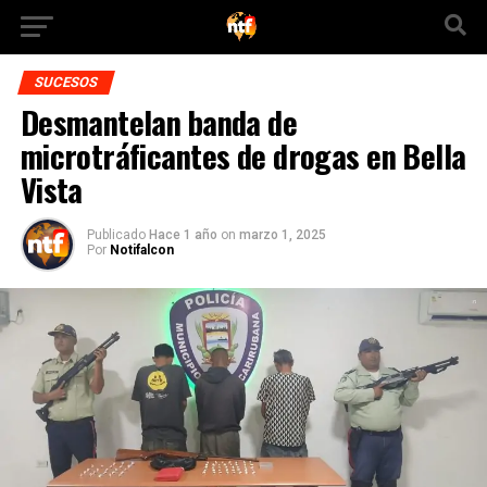
SUCESOS
Desmantelan banda de
microtráficantes de drogas en Bella
Vista
Publicado
Hace 1 año
on
marzo 1, 2025
Por
Notifalcon