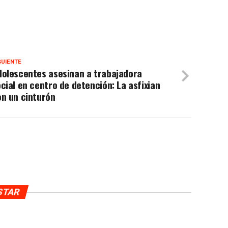
GUIENTE
dolescentes asesinan a trabajadora
cial en centro de detención: La asfixian
on un cinturón
USTAR