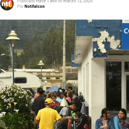
Publicado
Hace 1 año
on
marzo 12, 2025
Por
Notifalcon