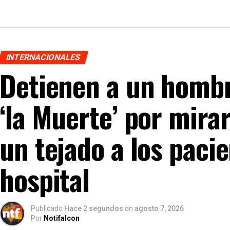
INTERNACIONALES
Detienen a un hombr
‘la Muerte’ por mira
un tejado a los paci
hospital
Publicado
Hace 2 segundos
on
agosto 7, 2026
Por
Notifalcon