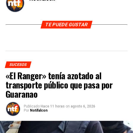
TE PUEDE GUSTAR
SUCESOS
«El Ranger» tenía azotado al
transporte público que pasa por
Guaranao
Publicado
Hace 11 horas
on
agosto 6, 2026
Por
Notifalcon