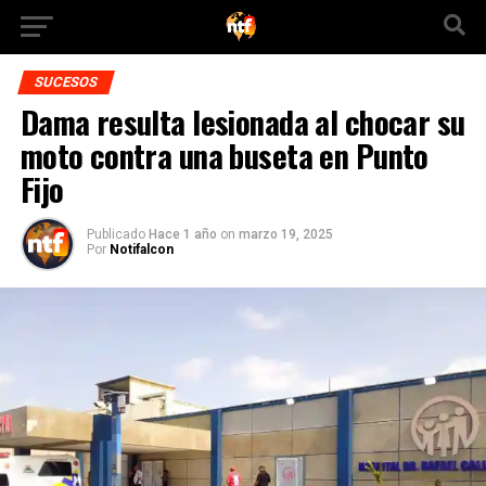
SUCESOS
Dama resulta lesionada al chocar su
moto contra una buseta en Punto
Fijo
Publicado
Hace 1 año
on
marzo 19, 2025
Por
Notifalcon