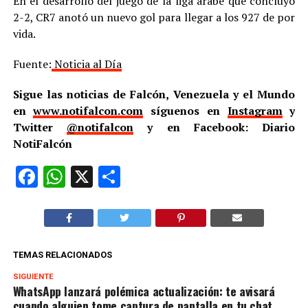
En el desarrollo del juego de la liga árabe que concluyó
2-2, CR7 anotó un nuevo gol para llegar a los 927 de por
vida.
Fuente:
Noticia al Día
Sigue las noticias de Falcón, Venezuela y el Mundo
en
www.notifalcon.com
síguenos en
Instagram
y
Twitter
@notifalcon
y en Facebook: Diario
NotiFalcón
Facebook
WhatsApp
X
Compartir
TEMAS RELACIONADOS
SIGUIENTE
WhatsApp lanzará polémica actualización: te avisará
cuando alguien tome captura de pantalla en tu chat