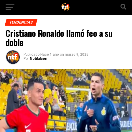
TENDENCIAS
Cristiano Ronaldo llamó feo a su
doble
Publicado
Hace 1 año
on
marzo 9, 2025
Por
Notifalcon