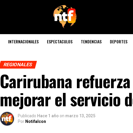
INTERNACIONALES
ESPECTACULOS
TENDENCIAS
DEPORTES
REGIONALES
Carirubana refuerza
mejorar el servicio 
Publicado
Hace 1 año
on
marzo 13, 2025
Por
Notifalcon