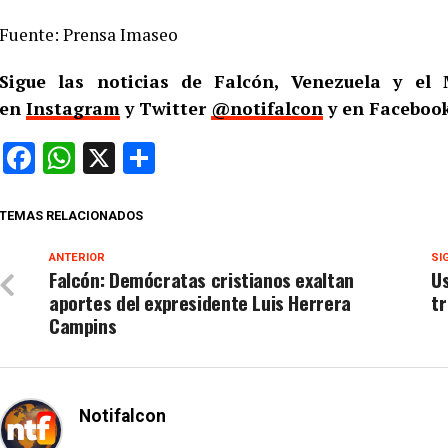
Fuente: Prensa Imaseo
Sigue las noticias de Falcón, Venezuela y e
en
Instagram
y Twitter
@notifalcon
y en Facebook
Facebook
WhatsApp
X
Compartir
TEMAS RELACIONADOS
ANTERIOR
SI
Falcón: Demócratas cristianos exaltan
Us
aportes del expresidente Luis Herrera
tr
Campins
Notifalcon