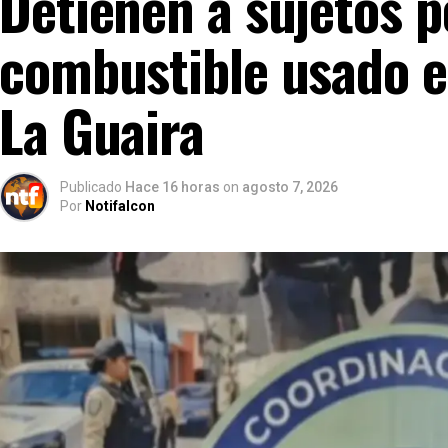
Detienen a sujetos p
combustible usado e
La Guaira
Publicado
Hace 16 horas
on
agosto 7, 2026
Por
Notifalcon