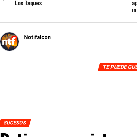
Los Taques
ap
i
Notifalcon
TE PUEDE G
SUCESOS