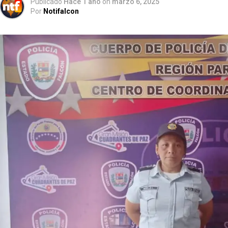
Publicado
Hace 1 año
on
marzo 6, 2025
Por
Notifalcon