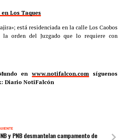
 en Los Taques
jira»; está residenciada en la calle Los Caobos
a la orden del Juzgado que lo requiere con
l Mundo en
www.notifalcon.com
síguenos
: Diario NotiFalcón
GUIENTE
ANB y PNB desmantelan campamento de