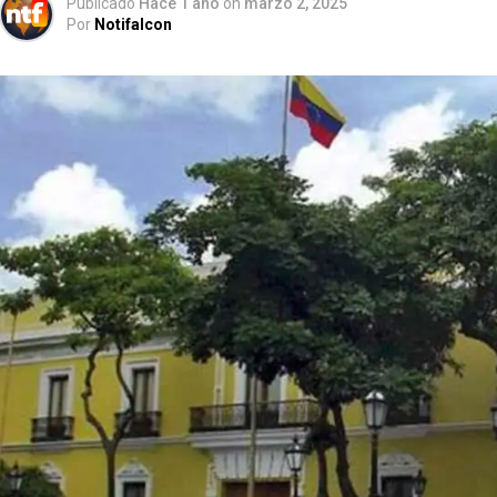
Publicado
Hace 1 año
on
marzo 2, 2025
Por
Notifalcon