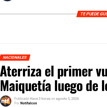
TE PUEDE G
NACIONALES
Aterriza el primer v
Maiquetía luego de 
Publicado
Hace 3 horas
on
agosto 5, 2026
Por
Notifalcon