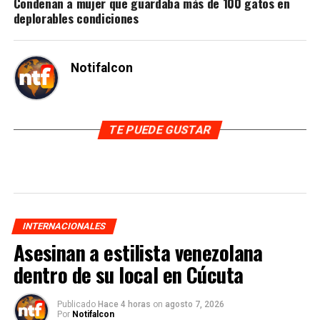
Condenan a mujer que guardaba más de 100 gatos en
deplorables condiciones
Notifalcon
TE PUEDE GUSTAR
INTERNACIONALES
Asesinan a estilista venezolana
dentro de su local en Cúcuta
Publicado
Hace 4 horas
on
agosto 7, 2026
Por
Notifalcon