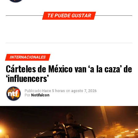
TE PUEDE GUSTAR
INTERNACIONALES
Cárteles de México van ‘a la caza’ de
‘influencers’
Publicado
Hace 5 horas
on
agosto 7, 2026
Por
Notifalcon