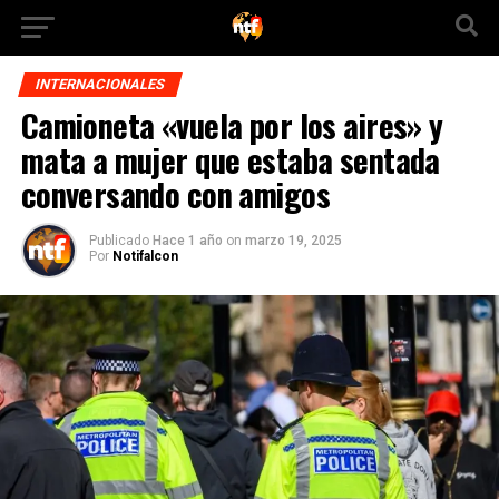
INTERNACIONALES
Camioneta «vuela por los aires» y
mata a mujer que estaba sentada
conversando con amigos
Publicado
Hace 1 año
on
marzo 19, 2025
Por
Notifalcon