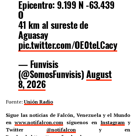
Epicentro: 9.199 N -63.439
O
41 km al sureste de
Aguasay
pic.twitter.com/OE0teLCacy
— Funvisis
(@SomosFunvisis)
August
8, 2026
Fuente:
Unión Radio
Sigue las noticias de Falcón, Venezuela y el Mundo
en
www.notifalcon.com
síguenos en
Instagram
y
Twitter
@notifalcon
y en