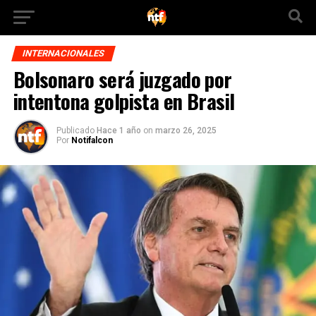
INTERNACIONALES
Bolsonaro será juzgado por
intentona golpista en Brasil
Publicado
Hace 1 año
on
marzo 26, 2025
Por
Notifalcon