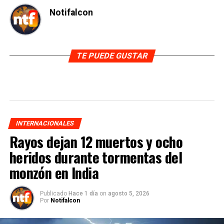
Notifalcon
TE PUEDE GUSTAR
INTERNACIONALES
Rayos dejan 12 muertos y ocho
heridos durante tormentas del
monzón en India
Publicado
Hace 1 día
on
agosto 5, 2026
Por
Notifalcon