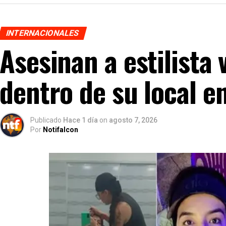
INTERNACIONALES
Asesinan a estilista
dentro de su local e
Publicado
Hace 1 día
on
agosto 7, 2026
Por
Notifalcon