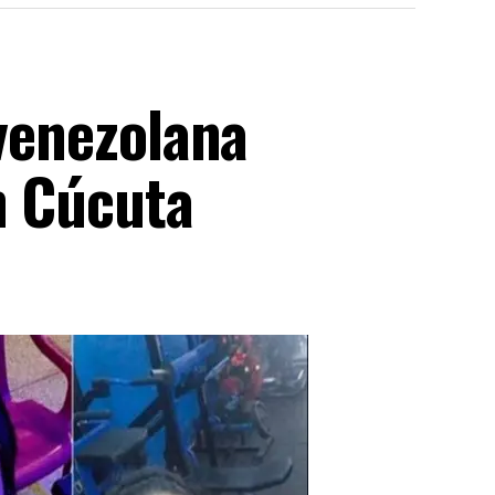
 venezolana
n Cúcuta