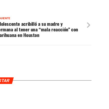
GUIENTE
olescente acribilló a su madre y
ermana al tener una “mala reacción” con
arihuana en Houston
USTAR