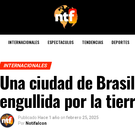
INTERNACIONALES
ESPECTACULOS
TENDENCIAS
DEPORTES
INTERNACIONALES
Una ciudad de Brasil
engullida por la tier
Publicado
Hace 1 año
on
febrero 25, 2025
Por
Notifalcon