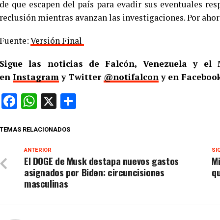
de que escapen del país para evadir sus eventuales re
reclusión mientras avanzan las investigaciones. Por ahora
Fuente:
Versión Final
Sigue las noticias de Falcón, Venezuela y e
en
Instagram
y Twitter
@notifalcon
y en Facebook
Facebook
WhatsApp
X
Compartir
TEMAS RELACIONADOS
ANTERIOR
SI
El DOGE de Musk destapa nuevos gastos
Mi
asignados por Biden: circuncisiones
q
masculinas