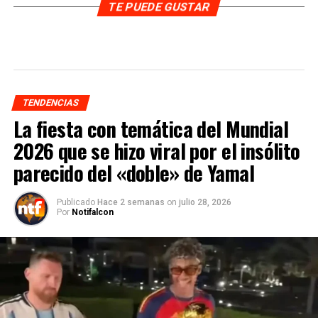
TE PUEDE GUSTAR
TENDENCIAS
La fiesta con temática del Mundial
2026 que se hizo viral por el insólito
parecido del «doble» de Yamal
Publicado
Hace 2 semanas
on
julio 28, 2026
Por
Notifalcon