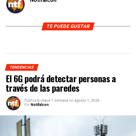
Notifalcon
TE PUEDE GUSTAR
TENDENCIAS
El 6G podrá detectar personas a
través de las paredes
Publicado
Hace 1 semana
on
agosto 1, 2026
Por
Notifalcon