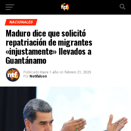
NACIONALES
Maduro dice que solicitó
repatriación de migrantes
«injustamente» llevados a
Guantánamo
Publicado
Hace 1 año
on
febrero 21, 2025
Por
Notifalcon