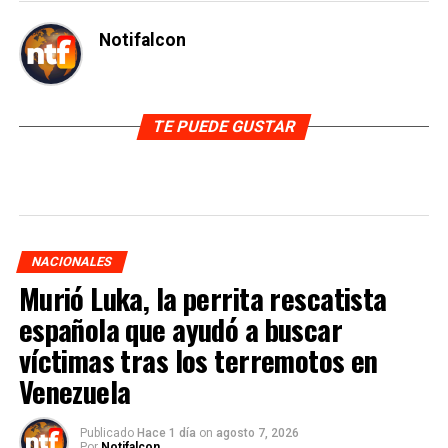
Notifalcon
TE PUEDE GUSTAR
NACIONALES
Murió Luka, la perrita rescatista
española que ayudó a buscar
víctimas tras los terremotos en
Venezuela
Publicado
Hace 1 día
on
agosto 7, 2026
Por
Notifalcon