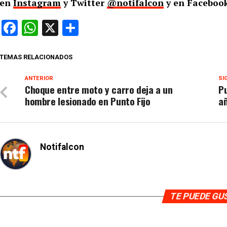
en
Instagram
y Twitter
@notifalcon
y en Facebook
Facebook
WhatsApp
X
Compartir
TEMAS RELACIONADOS
ANTERIOR
SI
Choque entre moto y carro deja a un
Pu
hombre lesionado en Punto Fijo
añ
Notifalcon
TE PUEDE G