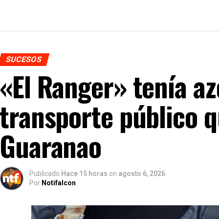
SUCESOS
«El Ranger» tenía az
transporte público 
Guaranao
Publicado
Hace 15 horas
on
agosto 6, 2026
Por
Notifalcon