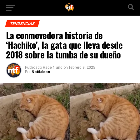
TENDENCIAS
La conmovedora historia de
‘Hachiko’, la gata que lleva desde
2018 sobre la tumba de su dueño
Publicado
Hace 1 año
on
febrero 9, 2025
Por
Notifalcon