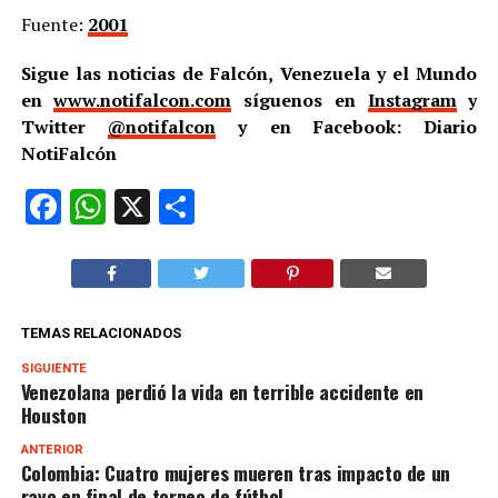
Fuente:
2001
Sigue las noticias de Falcón, Venezuela y el Mundo
en
www.notifalcon.com
síguenos en
Instagram
y
Twitter
@notifalcon
y en Facebook: Diario
NotiFalcón
Facebook
WhatsApp
X
Compartir
TEMAS RELACIONADOS
SIGUIENTE
Venezolana perdió la vida en terrible accidente en
Houston
ANTERIOR
Colombia: Cuatro mujeres mueren tras impacto de un
rayo en final de torneo de fútbol