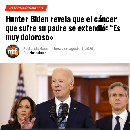
INTERNACIONALES
Hunter Biden revela que el cáncer
que sufre su padre se extendió: “Es
muy doloroso»
Publicado
Hace 11 horas
on
agosto 8, 2026
Por
Notifalcon