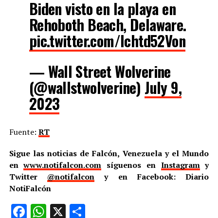
Biden visto en la playa en
Rehoboth Beach, Delaware.
pic.twitter.com/lchtd52Von
— Wall Street Wolverine
(@wallstwolverine)
July 9,
2023
Fuente:
RT
Sigue las noticias de Falcón, Venezuela y el Mundo
en
www.notifalcon.com
síguenos en
Instagram
y
Twitter
@notifalcon
y en Facebook: Diario
NotiFalcón
Facebook
WhatsApp
X
Compartir