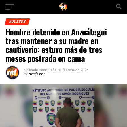
SUCESOS
Hombre detenido en Anzoátegui
tras mantener a su madre en
cautiverio: estuvo más de tres
meses postrada en cama
Publicado
Hace 1 año
on
febrero 27, 2025
Por
Notifalcon