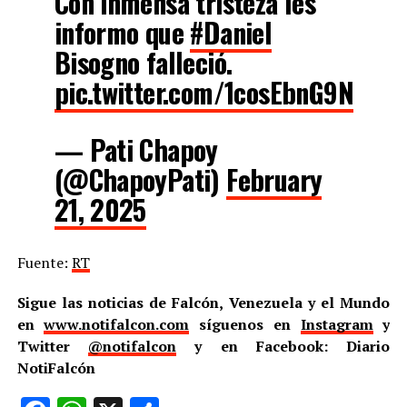
Con inmensa tristeza les
informo que
#Daniel
Bisogno falleció.
pic.twitter.com/1cosEbnG9N
— Pati Chapoy
(@ChapoyPati)
February
21, 2025
Fuente:
RT
Sigue las noticias de Falcón, Venezuela y el Mundo
en
www.notifalcon.com
síguenos en
Instagram
y
Twitter
@notifalcon
y en Facebook: Diario
NotiFalcón