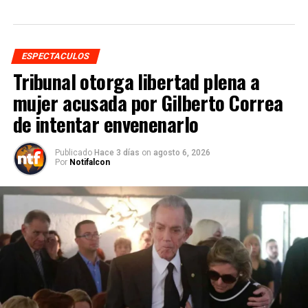
ESPECTACULOS
Tribunal otorga libertad plena a
mujer acusada por Gilberto Correa
de intentar envenenarlo
Publicado
Hace 3 días
on
agosto 6, 2026
Por
Notifalcon