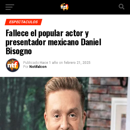
ESPECTACULOS
Fallece el popular actor y
presentador mexicano Daniel
Bisogno
Publicado
Hace 1 año
on
febrero 21, 2025
Por
Notifalcon