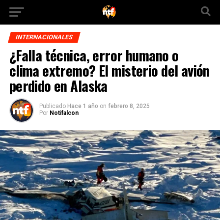
INTERNACIONALES
¿Falla técnica, error humano o
clima extremo? El misterio del avión
perdido en Alaska
Publicado
Hace 1 año
on
febrero 8, 2025
Por
Notifalcon