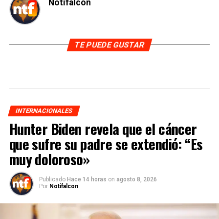
Notifalcon
TE PUEDE GUSTAR
INTERNACIONALES
Hunter Biden revela que el cáncer
que sufre su padre se extendió: “Es
muy doloroso»
Publicado
Hace 14 horas
on
agosto 8, 2026
Por
Notifalcon