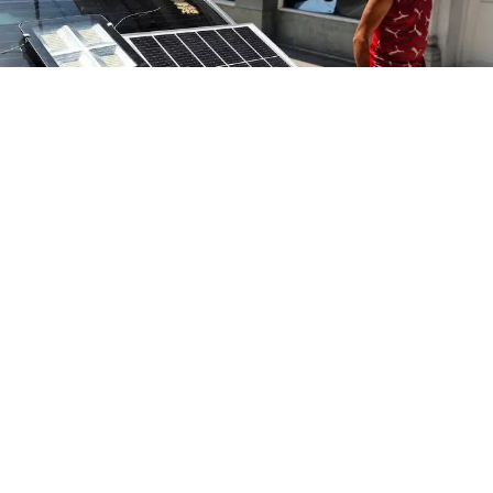
El Gobierno cubano aprobó nuevas normas para
incentivar el uso de energías renovables y reducir los
costos de importación de equipos, en medio de la crisis
eléctrica que afecta a la isla.
La Resolución 180/2026 exime de impuestos aduaneros
la importación de sistemas solares fotovoltaicos,
calentadores solares, bombas fotovoltaicas, pequeños