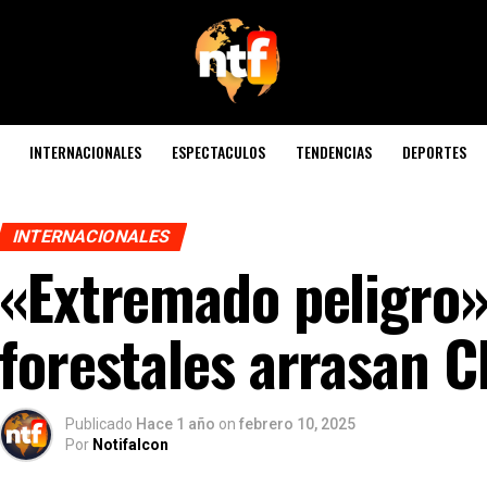
INTERNACIONALES
ESPECTACULOS
TENDENCIAS
DEPORTES
INTERNACIONALES
«Extremado peligro»
forestales arrasan C
Publicado
Hace 1 año
on
febrero 10, 2025
Por
Notifalcon