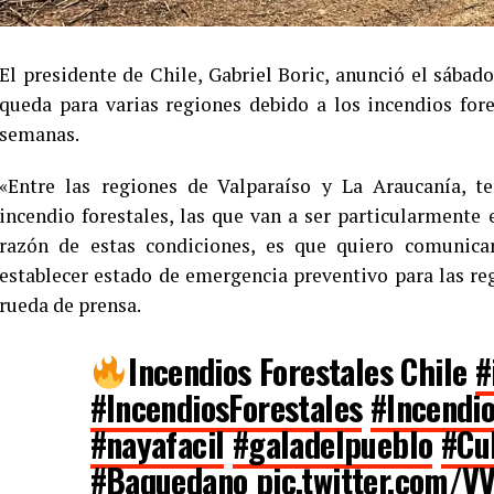
El presidente de Chile, Gabriel Boric, anunció el sába
queda para varias regiones debido a los incendios for
semanas.
«Entre las regiones de Valparaíso y La Araucanía, 
incendio forestales, las que van a ser particularmente
razón de estas condiciones, es que quiero comunica
establecer estado de emergencia preventivo para las re
rueda de prensa.
Incendios Forestales Chile
#
#IncendiosForestales
#Incendio
#nayafacil
#galadelpueblo
#Cul
#Baquedano
pic.twitter.com/V