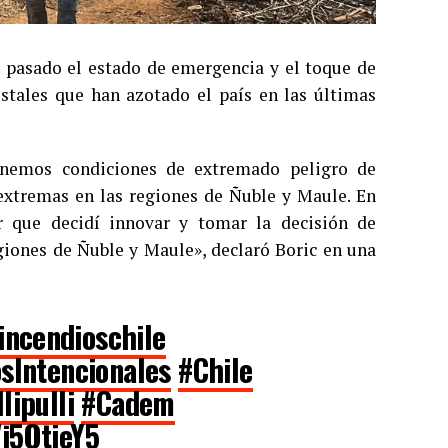
do pasado el estado de emergencia y el toque de
estales que han azotado el país en las últimas
tenemos condiciones de extremado peligro de
 extremas en las regiones de Ñuble y Maule. En
r que decidí innovar y tomar la decisión de
giones de Ñuble y Maule», declaró Boric en una
incendioschile
sIntencionales
#Chile
lipulli
#Cadem
Vj5OtieY5