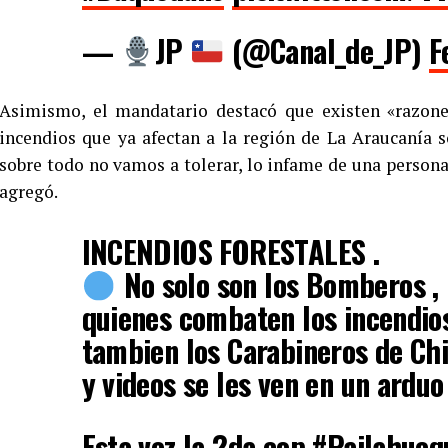
—
JP
(@Canal_de_JP)
F
Asimismo, el mandatario destacó que existen «razone
incendios que ya afectan a la región de La Araucanía 
sobre todo no vamos a tolerar, lo infame de una persona 
agregó.
INCENDIOS FORESTALES .
No solo son los Bomberos , 
quienes combaten los incendios 
tambien los Carabineros de Ch
y videos se les ven en un arduo 
Esta vez la 2da cop
#Pailahueq