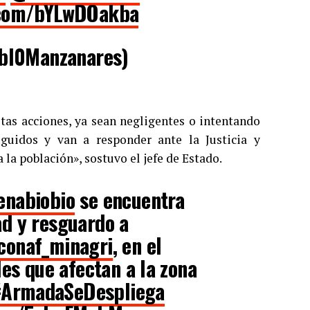
r.com/bYLwDOakba
bl0Manzanares)
tas acciones, ya sean negligentes o intentando
guidos y van a responder ante la Justicia y
 la población», sostuvo el jefe de Estado.
nabiobio
se encuentra
d y resguardo a
onaf_minagri
, en el
les que afectan a la zona
#ArmadaSeDespliega